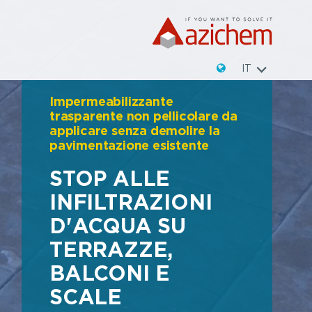
IT
Impermeabilizzante
trasparente non pellicolare da
applicare senza demolire la
pavimentazione esistente
STOP ALLE
INFILTRAZIONI
D'ACQUA SU
TERRAZZE,
BALCONI E
SCALE